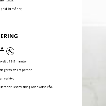
r (tillval)
 (inkl. bildvåder)
ERING
kelt på 3-5 minuter
an göras av 1 st person
an verktyg
lik för bruksanvisning och skötselråd.