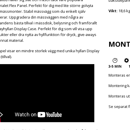
baksidepanele
ialet Flex Panel. Perfekt för dig med lite större golvyta
Vikt:
18,6 kg
 mässmonter. Stabil mässvägg som du enkelt själv
erar. Uppgradera din mässväggen med några av
ndens bästa tillval i mässdisk, belysning och framförallt
ayhyllan Display Case. Perfekt för dig som vill visa upp
kter eller dra nytta av hyllfunktion för dryck, give-aways
nnat material.
MONT
el visar en mindre storlek vägg med unika hyllan Display
tillval).
Monteras en
Montering k
Monteras ut
Se separat f