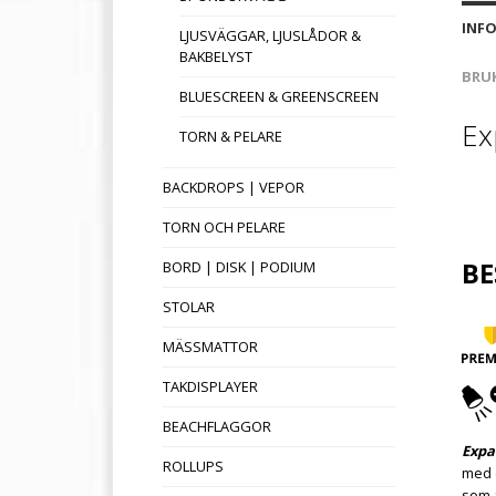
INF
LJUSVÄGGAR, LJUSLÅDOR &
BAKBELYST
BRU
BLUESCREEN & GREENSCREEN
Ex
TORN & PELARE
BACKDROPS | VEPOR
TORN OCH PELARE
BE
BORD | DISK | PODIUM
STOLAR
MÄSSMATTOR
TAKDISPLAYER
BEACHFLAGGOR
Expa
ROLLUPS
med e
som a