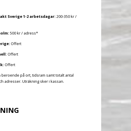
akt Sverige 1-2 arbetsdagar:
200-350 kr /
holm:
500 kr / adress*
erige:
Offert
ell:
Offert
k:
Offert
a beroende på ort, tidsram samt totalt antal
h adresser. Uträkning sker i kassan.
LNING