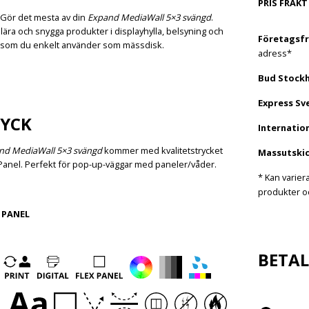
PRIS FRAKT
 Gör det mesta av din
Expand MediaWall 5×3 svängd
.
ära och snygga produkter i displayhylla, belsyning och
Företagsfr
 som du enkelt använder som mässdisk.
adress*
Bud Stock
Express Sv
YCK
Internation
nd MediaWall 5×3 svängd
kommer med kvalitetstrycket
Massutskic
Panel. Perfekt för pop-up-väggar med paneler/våder.
* Kan varier
produkter oc
 PANEL
BETA