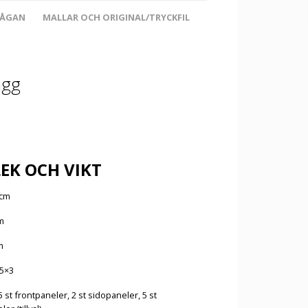
RÅGAN
MALLAR OCH ORIGINAL/TRYCKFIL
ägg
EK OCH VIKT
 cm
m
m
5×3
 st frontpaneler, 2 st sidopaneler, 5 st