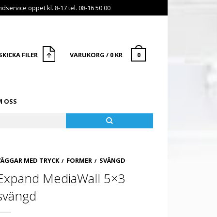
dservice öppet kl. 8-17 tel. 08-16 50 00
SKICKA FILER
VARUKORG
/
0
KR
0
 OSS
VÄGGAR MED TRYCK
FORMER
SVÄNGD
/
/
Expand MediaWall 5×3
svängd