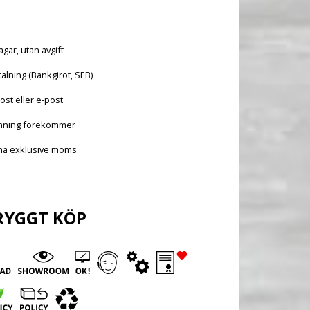
agar, utan avgift
alning (Bankgirot, SEB)
ost eller e-post
mning förekommer
vna exklusive moms
RYGGT KÖP