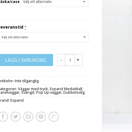
Väska/case
Leveranstid
*
LÄGG I VARUKORG
rtikelnr:
Inte tillgänglig
ategorier:
Väggar med tryck
,
Expand MediaWall
,
Panelväggar
,
Svängd
,
Pop Up-väggar
,
Dubbelsidig
Brand:
Expand