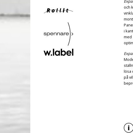
Expa
och k
vinkl
monte
Panel
i kan
med f
optim
Expa
Model
ställ
lösa 
på vi
bepr