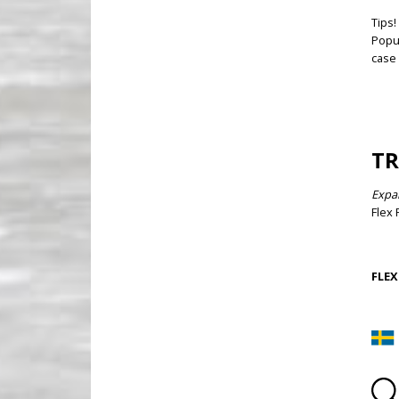
Tips!
Popul
case
TR
Expa
Flex 
FLEX