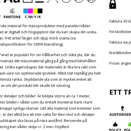
Faktura 30 d
nde material för mässprodukter med paneler/våder.
Förskottsbet
et är digitalt och högupplöst där du kan skapa din unika
n. Fritt antal färger och djup mörk svärta (se
Faktura via p
nalspecifikation för CMYK-blandning).
Kreditbedö
Panel är populärt för sin hållbarhet och släta yta, där du
använda ditt mässmaterial gång på gång med bibehållen
Priser angi
tet. Unika egenskaper där materialet är lika bra rakt som
tack vare sin optimerade tjocklek. Alltid slät reptålig yta helt
minsta rynka. Skyddande yta som är mycket enkel att
 av om din produkt blir skulle bli smutsig.
ETT T
ör detaljer och bilder. Är bildyta större än ca 1 meter,
r bilden i våder som du enkelt monterar kant i kant
nappt synliga skarvar. Likt alla material som kommer som
, är det alltid bra att inte sätta för liten text och detaljer
udskapet ska läsas på nära avstånd. Beroende på
ring kan våder skilja +/- 2 mm i höjdled.