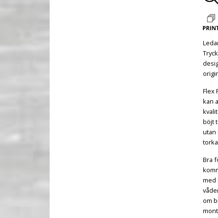
Leda
Tryck
desig
origi
Flex 
kan 
kvali
böjt 
utan 
torka
Bra f
komme
med k
våder
om b
monte