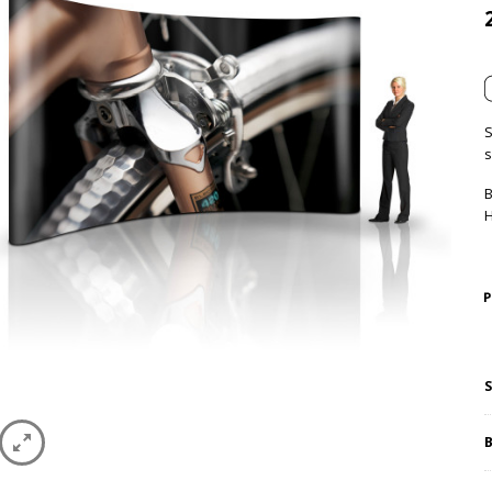
S
s
B
H
S