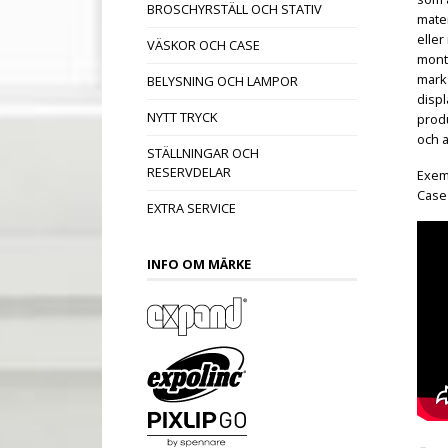
BROSCHYRSTÄLL OCH STATIV
mater
eller
VÄSKOR OCH CASE
mont
marka
BELYSNING OCH LAMPOR
displ
NYTT TRYCK
produ
och a
STÄLLNINGAR OCH
RESERVDELAR
Exemp
Case (
EXTRA SERVICE
INFO OM MÄRKE