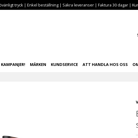
vänligt tryck | Enkel beställning | Säkra leveranser | Faktura 30 dagar | Kun
KAMPANJER!
MÄRKEN
KUNDSERVICE
ATT HANDLA HOS OSS
OM