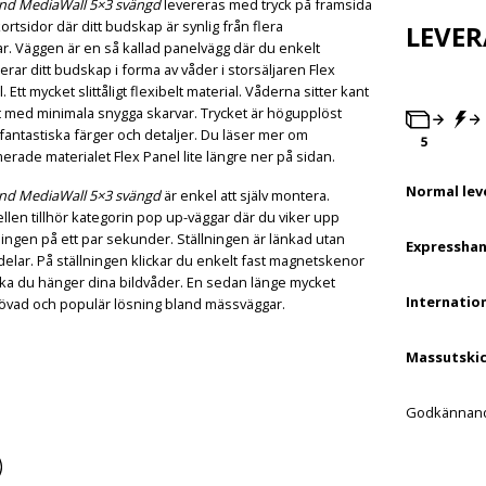
nd MediaWall
5×3 svängd
levereras med tryck på framsida
ortsidor där ditt budskap är synlig från flera
LEVE
ar. Väggen är en så kallad panelvägg där du enkelt
rar ditt budskap i forma av våder i storsäljaren Flex
. Ett mycket slittåligt flexibelt material. Våderna sitter kant
t med minimala snygga skarvar. Trycket är högupplöst
antastiska färger och detaljer. Du läser mer om
erade materialet Flex Panel lite längre ner på sidan.
Normal lev
nd MediaWall 5×3 svängd
är enkel att själv montera.
len tillhör kategorin pop up-väggar där du viker upp
ningen på ett par sekunder. Ställningen är länkad utan
Expresshan
delar. På ställningen klickar du enkelt fast magnetskenor
lka du hänger dina bildvåder. En sedan länge mycket
Internation
övad och populär lösning bland mässväggar.
Massutskic
Godkännande