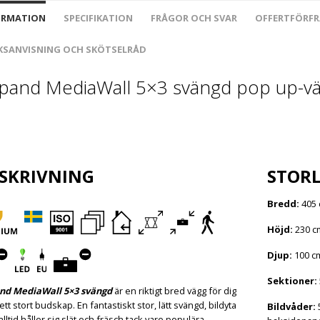
ORMATION
SPECIFIKATION
FRÅGOR OCH SVAR
OFFERTFÖRF
KSANVISNING OCH SKÖTSELRÅD
pand MediaWall 5×3 svängd pop up-v
SKRIVNING
STORL
Bredd:
405
Höjd:
230 c
Djup:
100 c
Sektioner:
nd MediaWall 5×3 svängd
är en riktigt bred vägg för dig
tt stort budskap. En fantastiskt stor, lätt svängd, bildyta
Bildvåder:
5
lltid håller sig slät och fräsch tack vare populära