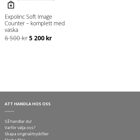
Expolinc Soft Image
Counter – komplett med
väska
6 500
kr
5 200
kr
ATT HANDLA HOS OSS
Så handlar du!
Varför välja oss?
Skapa original/tryckfiler