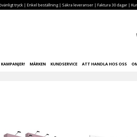
vänligt tryck | Enkel beställning | Säkra leveranser | Faktura 30 dagar | Kun
KAMPANJER!
MÄRKEN
KUNDSERVICE
ATT HANDLA HOS OSS
OM