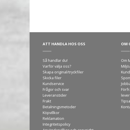
ATT HANDLA HOS OSS
OM 
Så handlar du!
Om M
Varför välja oss?
Miljö
Skapa original/tryckfiler
Kund
Skicka filer
Spon
Kundservice
Jobb
Frågor och svar
Förf
Leveranstider
leve
Frakt
Tips
Betalningsmetoder
Kont
Köpvillkor
Reklamation
Integritetspolicy