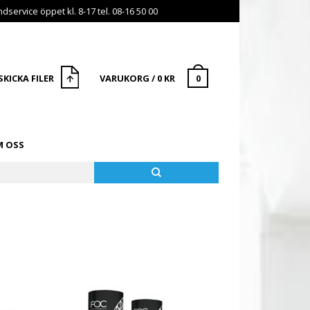
dservice öppet kl. 8-17 tel. 08-16 50 00
SKICKA FILER
VARUKORG
/
0
KR
0
 OSS