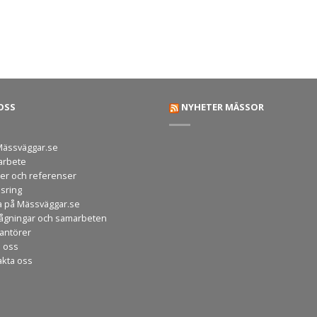
OSS
NYHETER MÄSSOR
ässväggar.se
arbete
er och referenser
sring
a på Mässväggar.se
rågningar och samarbeten
rantörer
a oss
akta oss