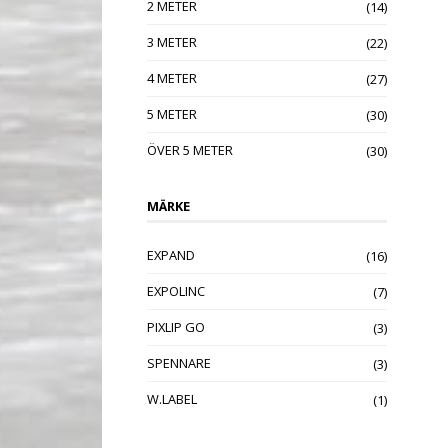
2 METER
(14)
3 METER
(22)
4 METER
(27)
5 METER
(30)
ÖVER 5 METER
(30)
MÄRKE
EXPAND
(16)
EXPOLINC
(7)
PIXLIP GO
(3)
SPENNARE
(3)
W.LABEL
(1)