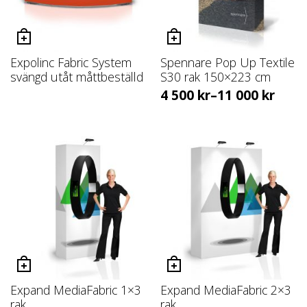
Expolinc Fabric System
Spennare Pop Up Textile
svängd utåt måttbeställd
S30 rak 150×223 cm
4 500
kr
–
11 000
kr
Expand MediaFabric 1×3
Expand MediaFabric 2×3
rak
rak