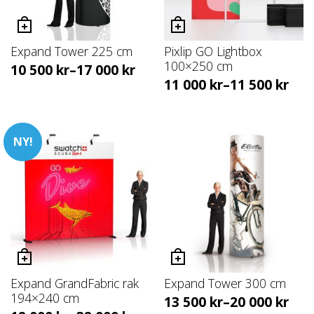
Expand Tower 225 cm
Pixlip GO Lightbox
100×250 cm
10 500
kr
–
17 000
kr
11 000
kr
–
11 500
kr
NY!
Expand GrandFabric rak
Expand Tower 300 cm
194×240 cm
13 500
kr
–
20 000
kr