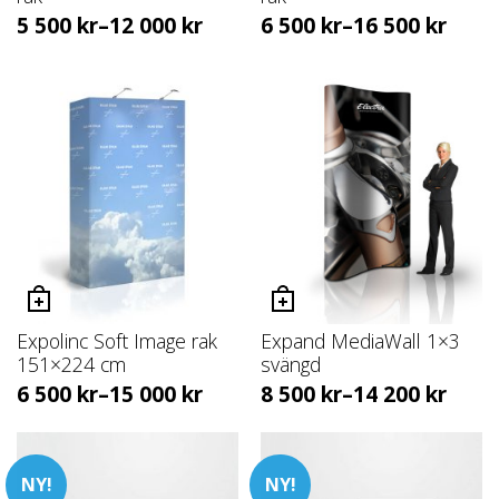
5 500
kr
–
12 000
kr
6 500
kr
–
16 500
kr
Expolinc Soft Image rak
Expand MediaWall 1×3
151×224 cm
svängd
6 500
kr
–
15 000
kr
8 500
kr
–
14 200
kr
NY!
NY!