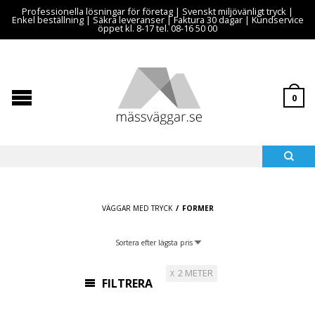
Professionella lösningar för företag | Svenskt miljövänligt tryck |
Enkel beställning | Säkra leveranser | Faktura 30 dagar | Kundservice
öppet kl. 8-17 tel. 08-16 50 00
0
VÄGGAR MED TRYCK
/
FORMER
2 METER
FILTRERA