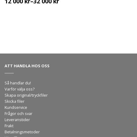
12 000
kr
–
32 000
kr
ATT HANDLA HOS OSS
Så handlar du!
Varför välja oss?
Skapa original/tryckfiler
Skicka filer
Kundservice
Frågor och svar
Leveranstider
Frakt
Betalningsmetoder