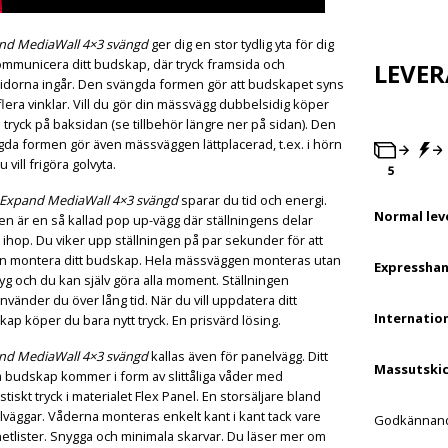
nd MediaWall 4×3 svängd
ger dig en stor tydlig yta för dig
ommunicera ditt budskap, där tryck framsida och
LEVE
sidorna ingår. Den svängda formen gör att budskapet syns
flera vinklar. Vill du gör din mässvägg dubbelsidig köper
ll tryck på baksidan (se tillbehör längre ner på sidan). Den
da formen gör även mässväggen lättplacerad, t.ex. i hörn
u vill frigöra golvyta.
Expand MediaWall 4×3 svängd
sparar du tid och energi.
Normal lev
n är en så kallad pop up-vägg där ställningens delar
r ihop. Du viker upp ställningen på par sekunder för att
n montera ditt budskap. Hela mässväggen monteras utan
Expresshan
yg och du kan själv göra alla moment. Ställningen
nvänder du över lång tid. När du vill uppdatera ditt
Internation
ap köper du bara nytt tryck. En prisvärd lösing.
nd MediaWall 4×3 svängd
kallas även för panelvägg. Ditt
Massutskic
 budskap kommer i form av slittåliga våder med
stiskt tryck i materialet Flex Panel. En storsäljare bland
väggar. Våderna monteras enkelt kant i kant tack vare
Godkännande
tlister. Snygga och minimala skarvar. Du läser mer om