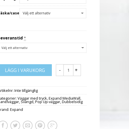
Väska/case
Leveranstid
*
LÄGG I VARUKORG
rtikelnr:
Inte tillgänglig
ategorier:
Väggar med tryck
,
Expand MediaWall
,
Panelväggar
,
Svängd
,
Pop Up-väggar
,
Dubbelsidig
Brand:
Expand