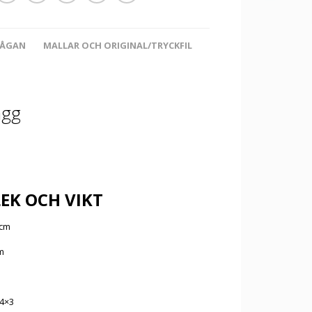
RÅGAN
MALLAR OCH ORIGINAL/TRYCKFIL
ägg
EK OCH VIKT
 cm
m
4×3