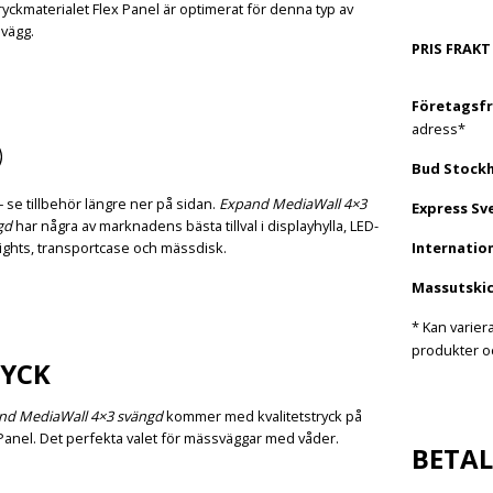
ryckmaterialet Flex Panel är optimerat för denna typ av
vägg.
PRIS FRAKT
Företagsfr
adress*
Bud Stock
– se tillbehör längre ner på sidan.
Expand MediaWall 4×3
Express Sv
gd
har några av marknadens bästa tillval i displayhylla, LED-
ights, transportcase och mässdisk.
Internation
Massutskic
* Kan varier
produkter oc
YCK
nd MediaWall 4×3 svängd
kommer med kvalitetstryck på
Panel. Det perfekta valet för mässväggar med våder.
BETA