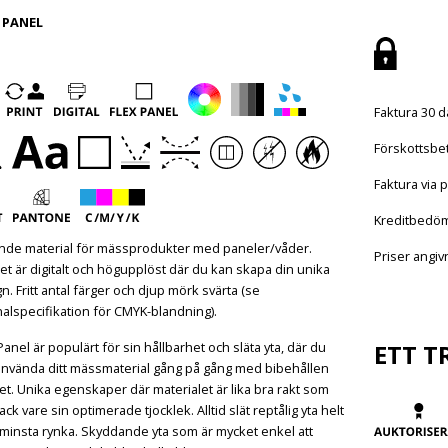
 PANEL
Faktura 30 d
Förskottsbet
Faktura via p
Kreditbedö
nde material för mässprodukter med paneler/våder.
Priser angi
et är digitalt och högupplöst där du kan skapa din unika
n. Fritt antal färger och djup mörk svärta (se
nalspecifikation för CMYK-blandning).
Panel är populärt för sin hållbarhet och släta yta, där du
ETT T
använda ditt mässmaterial gång på gång med bibehållen
tet. Unika egenskaper där materialet är lika bra rakt som
tack vare sin optimerade tjocklek. Alltid slät reptålig yta helt
minsta rynka. Skyddande yta som är mycket enkel att