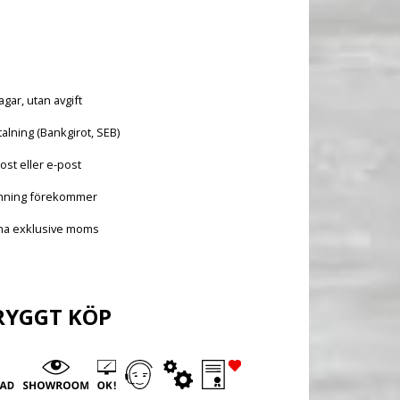
agar, utan avgift
alning (Bankgirot, SEB)
ost eller e-post
mning förekommer
vna exklusive moms
RYGGT KÖP