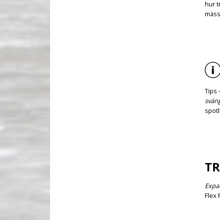
hur t
mäss
Tips 
svän
spotl
TR
Expa
Flex 