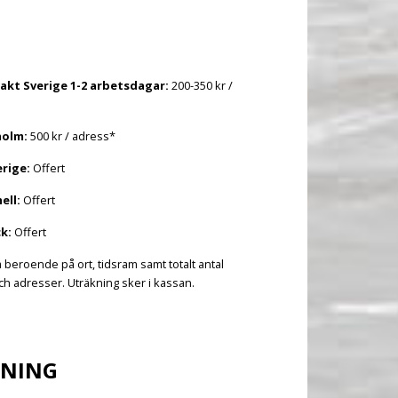
akt Sverige 1-2 arbetsdagar:
200-350 kr /
holm:
500 kr / adress*
erige:
Offert
ell:
Offert
k:
Offert
a beroende på ort, tidsram samt totalt antal
h adresser. Uträkning sker i kassan.
LNING