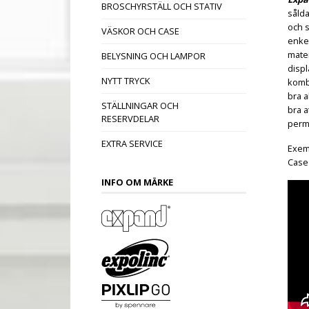
BROSCHYRSTÄLL OCH STATIV
sålda
och s
VÄSKOR OCH CASE
enkel
mater
BELYSNING OCH LAMPOR
displ
NYTT TRYCK
komb
bra a
STÄLLNINGAR OCH
bra a
RESERVDELAR
perm
EXTRA SERVICE
Exemp
Case (
INFO OM MÄRKE