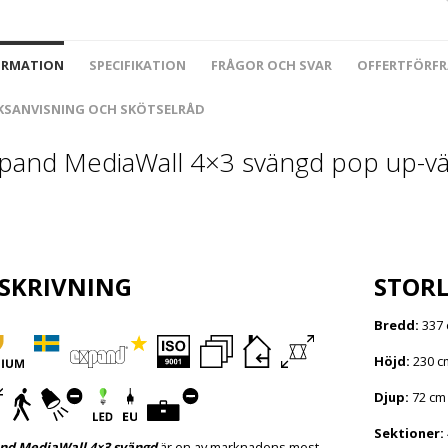
ORMATION
SPECIFIKATION
FRÅGOR OCH SVAR
OFFERTFÖRF
KSANVISNING OCH SKÖTSELRÅD
pand MediaWall 4×3 svängd pop up-v
SKRIVNING
STORL
Bredd:
337
Höjd:
230 c
Djup:
72 cm
Sektioner:
nd MediaWall 4×3 svängd
är en av marknadens mest