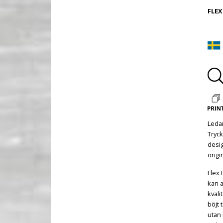
FLEX
Leda
Tryck
desig
origi
Flex 
kan 
kvali
böjt 
utan 