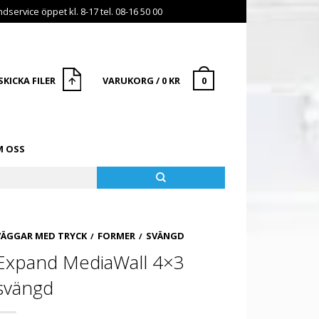
dservice öppet kl. 8-17 tel. 08-16 50 00
SKICKA FILER
VARUKORG
/
0
KR
0
 OSS
VÄGGAR MED TRYCK
FORMER
SVÄNGD
/
/
Expand MediaWall 4×3
svängd