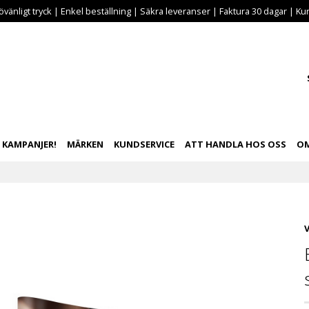
vänligt tryck | Enkel beställning | Säkra leveranser | Faktura 30 dagar | Kun
KAMPANJER!
MÄRKEN
KUNDSERVICE
ATT HANDLA HOS OSS
OM