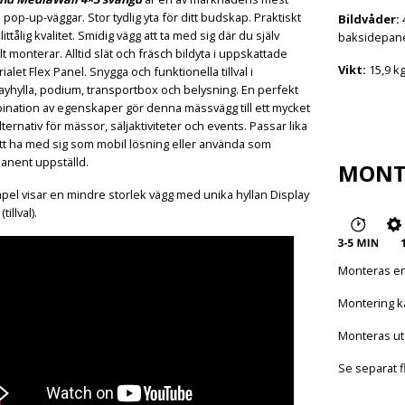
 pop-up-väggar. Stor tydlig yta för ditt budskap. Praktiskt
Bildvåder:
4
littålig kvalitet. Smidig vägg att ta med sig där du själv
baksidepanel 
t monterar. Alltid slät och fräsch bildyta i uppskattade
Vikt:
15,9 kg
ialet Flex Panel. Snygga och funktionella tillval i
ayhylla, podium, transportbox och belysning. En perfekt
ination av egenskaper gör denna mässvägg till ett mycket
lternativ för mässor, säljaktiviteter och events. Passar lika
tt ha med sig som mobil lösning eller använda som
anent uppställd.
MONT
el visar en mindre storlek vägg med unika hyllan Display
tillval).
Monteras en
Montering k
Monteras ut
Se separat f