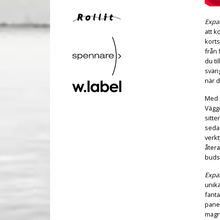
Expa
att k
kort
från 
du ti
sväng
när d
Med
Vägge
sitte
seda
verkt
återa
budsk
Expa
unika
fanta
panel
magne