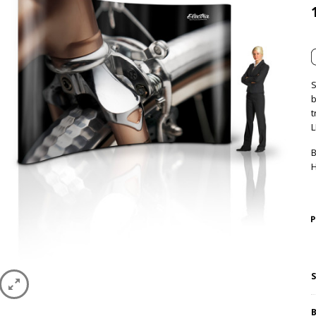
S
b
t
L
B
H
S