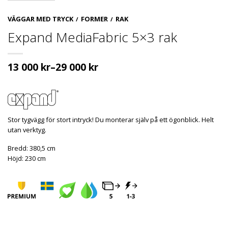
VÄGGAR MED TRYCK
FORMER
RAK
/
/
Expand MediaFabric 5×3 rak
13 000
kr
–
29 000
kr
Stor tygvägg för stort intryck! Du monterar själv på ett ögonblick. Helt
utan verktyg.
Bredd: 380,5 cm
Höjd: 230 cm