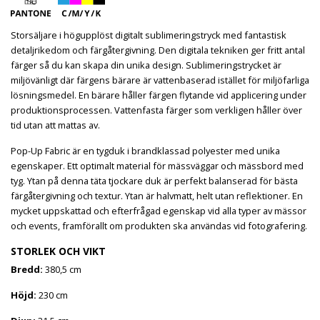
Storsäljare i högupplöst digitalt sublimeringstryck med fantastisk
detaljrikedom och färgåtergivning. Den digitala tekniken ger fritt antal
färger så du kan skapa din unika design. Sublimeringstrycket är
miljövänligt där färgens bärare är vattenbaserad istället för miljöfarliga
lösningsmedel. En bärare håller färgen flytande vid applicering under
produktionsprocessen. Vattenfasta färger som verkligen håller över
tid utan att mattas av.
Pop-Up Fabric är en tygduk i brandklassad polyester med unika
egenskaper. Ett optimalt material för mässväggar och mässbord med
tyg. Ytan på denna täta tjockare duk är perfekt balanserad för bästa
färgåtergivning och textur. Ytan är halvmatt, helt utan reflektioner. En
mycket uppskattad och efterfrågad egenskap vid alla typer av mässor
och events, framförallt om produkten ska användas vid fotografering.
STORLEK OCH VIKT
Bredd:
380,5 cm
Höjd:
230 cm