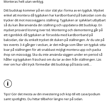
Monteras helt utan verktyg.
Ditt budskap kommer på en stor slät yta i forma av en tygduk. Mycket
enkel att montera då tygduken har kardborrband på baksidan som du
trycker dit mot mässväggens ställning. Tygduken är självklart utbytbart
så du kan återanvända din ställning och uppdatera ditt budskap. En
mycket prisvärd lösning över tid. Montering och demontering går på
ett ögonblick då tygduken är försedda med kardborrband på
baksidan, där du enkelt trycket dit duken på ställningen. Är du ute på
tex events 3-4 gånger i veckan, är det många som låter sin tygduk sitta
kvar på ställningen för att snabbast möjligt montera upp och packa
ihop sin mässvägg. Ska du inte använda väggen under en period så
håller sig tygduken fräschast om du tar av den från ställningen. Läs
mer om hur vårt tryck förmedlar ditt budskap på bästa sett…
Tips! Gör det mesta av din investering och köp till ett case/podium
samt spotlights. Du hittar tillbehör längre ner på sidan.