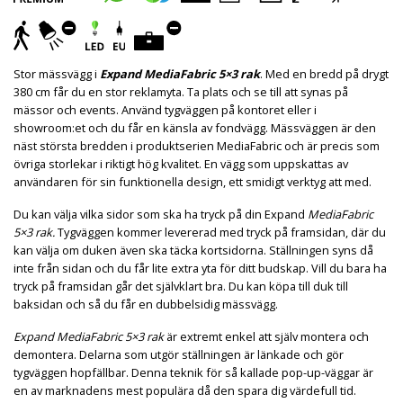
Stor mässvägg i
Expand MediaFabric 5×3 rak
. Med en bredd på drygt
380 cm får du en stor reklamyta. Ta plats och se till att synas på
mässor och events. Använd tygväggen på kontoret eller i
showroom:et och du får en känsla av fondvägg. Mässväggen är den
näst största bredden i produktserien MediaFabric och är precis som
övriga storlekar i riktigt hög kvalitet. En vägg som uppskattas av
användaren för sin funktionella design, ett smidigt verktyg att med.
Du kan välja vilka sidor som ska ha tryck på din Expand
MediaFabric
5×3 rak.
Tygväggen kommer levererad med tryck på framsidan, där du
kan välja om duken även ska täcka kortsidorna. Ställningen syns då
inte från sidan och du får lite extra yta för ditt budskap. Vill du bara ha
tryck på framsidan går det självklart bra. Du kan köpa till duk till
baksidan och så du får en dubbelsidig mässvägg.
Expand MediaFabric 5×3 rak
är extremt enkel att själv montera och
demontera. Delarna som utgör ställningen är länkade och gör
tygväggen hopfällbar. Denna teknik för så kallade pop-up-väggar är
en av marknadens mest populära då den spara dig värdefull tid.