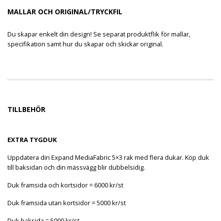
MALLAR OCH ORIGINAL/TRYCKFIL
Du skapar enkelt din design! Se separat produktflik för mallar,
specifikation samt hur du skapar och skickar original.
TILLBEHÖR
EXTRA TYGDUK
Uppdatera din Expand MediaFabric 5×3 rak med flera dukar. Köp duk
till baksidan och din mässvägg blir dubbelsidig.
Duk framsida och kortsidor = 6000 kr/st
Duk framsida utan kortsidor = 5000 kr/st
Duk baksida = 5000 kr/st