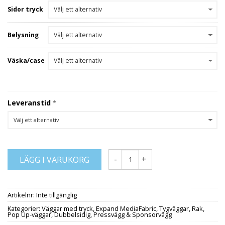
Sidor tryck
Belysning
Väska/case
Leveranstid
*
LÄGG I VARUKORG
Artikelnr:
Inte tillgänglig
Kategorier:
Väggar med tryck
,
Expand MediaFabric
,
Tygväggar
,
Rak
,
Pop Up-väggar
,
Dubbelsidig
,
Pressvägg & Sponsorvägg