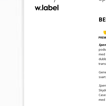
BE
Spen
podiu
med 
dubbe
trans
Gener
svart
Spen
Skydd
Case
med 