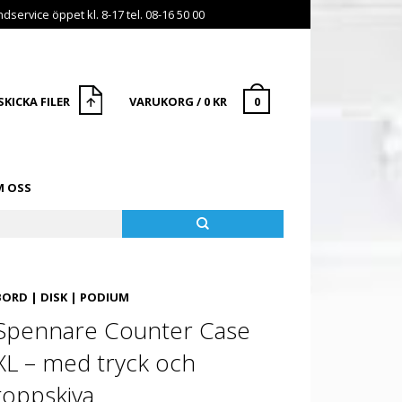
dservice öppet kl. 8-17 tel. 08-16 50 00
SKICKA FILER
VARUKORG
/
0
KR
0
 OSS
BORD | DISK | PODIUM
Spennare Counter Case
XL – med tryck och
toppskiva