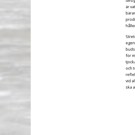
desig
är va
bärar
prod
hålle
Stret
egens
budsk
för 
tjock
och t
refl
vid a
ska a