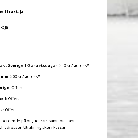
ell frakt:
Ja
k:
Ja
akt Sverige 1-2 arbetsdagar:
250 kr / adress*
holm:
500 kr / adress*
erige:
Offert
ell:
Offert
k:
Offert
a beroende på ort, tidsram samt totalt antal
h adresser. Uträkning sker i kassan.