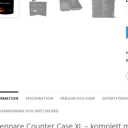
K
ORMATION
SPECIFIKATION
FRÅGOR OCH SVAR
OFFERTFÖRF
KSANVISNING OCH SKÖTSELRÅD
ennare Counter Case XL – komplett m