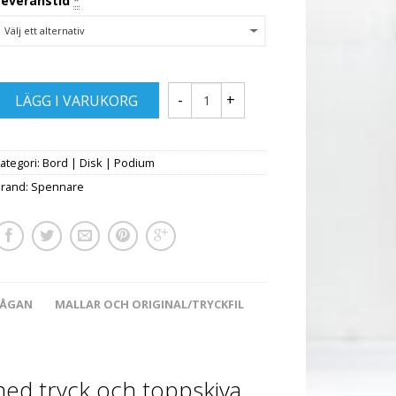
Leveranstid
*
LÄGG I VARUKORG
ategori:
Bord | Disk | Podium
Brand:
Spennare
RÅGAN
MALLAR OCH ORIGINAL/TRYCKFIL
ed tryck och toppskiva