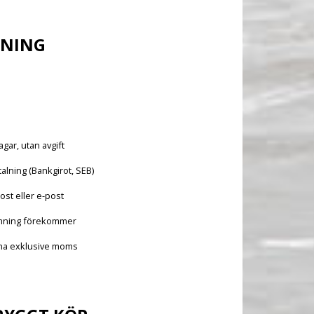
LNING
agar, utan avgift
alning (Bankgirot, SEB)
ost eller e-post
mning förekommer
vna exklusive moms