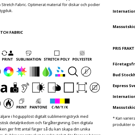
 Stretch Fabric. Optimerat material för diskar och podier
tygduk.
Internation
Massutskic
TCH FABRIC
PRIS FRAKT
Företagsfr
Bud Stock
Express Sv
Internation
Massutskic
äljare i högupplöst digitalt sublimeringstryck med
* Kan varier
stisk detaljrikedom och färgåtergivning. Den digitala
produkter oc
ken ger fritt antal färger så du kan skapa din unika