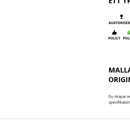
ETT T
MALL
ORIGI
Du skapar en
specifikatio