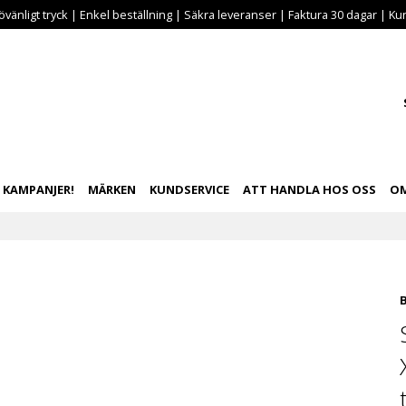
vänligt tryck | Enkel beställning | Säkra leveranser | Faktura 30 dagar | Kun
KAMPANJER!
MÄRKEN
KUNDSERVICE
ATT HANDLA HOS OSS
OM