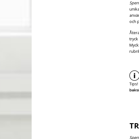
Spen
unika
använ
och p
Återa
tryck
Mycke
rubri
Tips!
baks
TR
Spen