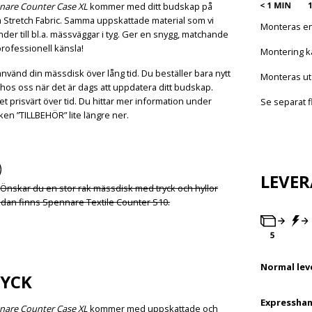
nare Counter Case XL
kommer med ditt budskap på
 Stretch Fabric. Samma uppskattade material som vi
Monteras en
der till bl.a. mässväggar i tyg. Ger en snygg, matchande
rofessionell känsla!
Montering k
nvänd din mässdisk över lång tid. Du beställer bara nytt
Monteras ut
 hos oss när det är dags att uppdatera ditt budskap.
t prisvärt över tid. Du hittar mer information under
Se separat f
ken ”TILLBEHÖR” lite längre ner.
LEVE
Önskar du en stor rak mässdisk med tryck och hyllor
idan finns Spennare Textile Counter S10.
Normal lev
YCK
Expresshan
nare Counter Case XL
kommer med uppskattade och