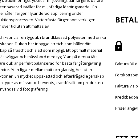
n. Sublimeringstrycket är miljövänligt där färgens bärare
ttenbaserad istället för miljöfarliga lösningsmedel. En
e håller färgen flytande vid applicering under
BETA
uktionsprocessen. Vattenfasta färger som verkligen
r över tid utan att mattas av.
ch Fabric är en tygduk i brandklassad polyester med unika
kaper. Duken har inbyggd stretch som håller ditt
ap så fräscht och slätt som möjligt. Ett optimalt material
mässväggar och mässbord med tyg. Ytan på denna täta
are duk är perfekt balanserad för bästa färgåtergivning
Faktura 30 d
extur. Ytan ligger mellan matt och glansig, helt utan
Förskottsbet
ektioner. En mycket uppskattad och efterfrågad egenskap
lla typer av mässor och events, framförallt om produkten
Faktura via p
nvändas vid fotografering.
Kreditbedö
Priser angi