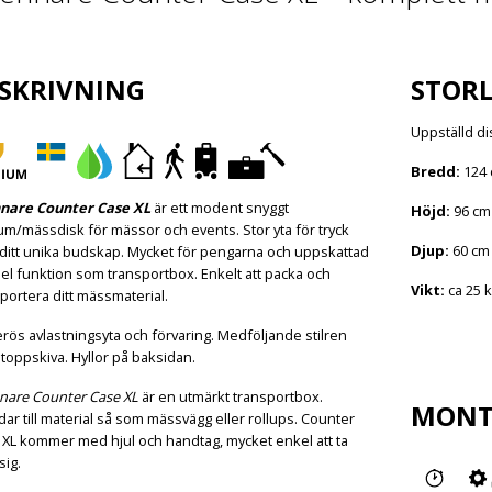
SKRIVNING
STORL
Uppställd di
Bredd:
124 
nare Counter Case XL
är ett modent snyggt
Höjd:
96 cm
m/mässdisk för mässor och events. Stor yta för tryck
Djup:
60 cm 
ditt unika budskap. Mycket för pengarna och uppskattad
l funktion som transportbox. Enkelt att packa och
Vikt:
ca 25 
portera ditt mässmaterial.
ös avlastningsyta och förvaring. Medföljande stilren
 toppskiva. Hyllor på baksidan.
nare Counter Case XL
är en utmärkt transportbox.
MONT
ar till material så som mässvägg eller rollups. Counter
 XL kommer med hjul och handtag, mycket enkel att ta
sig.