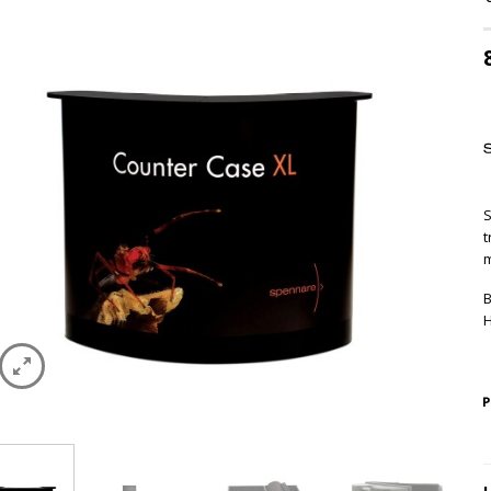
S
t
B
H