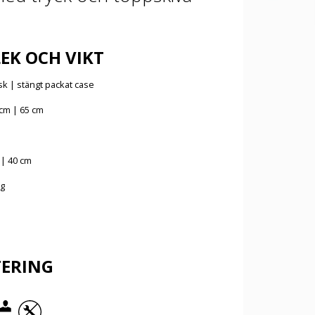
EK OCH VIKT
sk | stängt packat case
cm | 65 cm
| 40 cm
kg
ERING