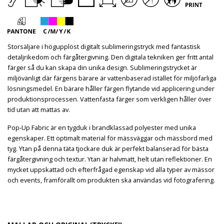
Storsäljare i högupplöst digitalt sublimeringstryck med fantastisk
detaljrikedom och färgåtergivning. Den digitala tekniken ger fritt antal
färger så du kan skapa din unika design. Sublimeringstrycket är
miljövänligt där färgens bärare är vattenbaserad istället för miljöfarliga
lösningsmedel. En bärare håller färgen flytande vid applicering under
produktionsprocessen. Vattenfasta färger som verkligen håller över
tid utan att mattas av.
Pop-Up Fabric är en tygduk i brandklassad polyester med unika
egenskaper. Ett optimalt material för mässväggar och mässbord med
tyg. Ytan på denna täta tjockare duk är perfekt balanserad för bästa
färgåtergivning och textur. Ytan är halvmatt, helt utan reflektioner. En
mycket uppskattad och efterfrågad egenskap vid alla typer av mässor
och events, framförallt om produkten ska användas vid fotografering.