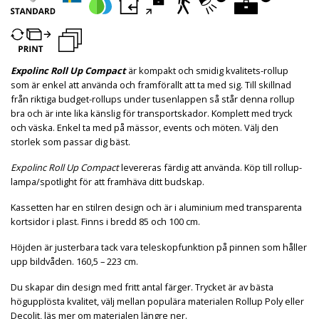
Expolinc Roll Up Compact
är kompakt och smidig kvalitets-rollup
som är enkel att använda och framförallt att ta med sig. Till skillnad
från riktiga budget-rollups under tusenlappen så står denna rollup
bra och är inte lika känslig för transportskador. Komplett med tryck
och väska. Enkel ta med på mässor, events och möten. Välj den
storlek som passar dig bäst.
Expolinc Roll Up Compact
levereras färdig att använda. Köp till rollup-
lampa/spotlight för att framhäva ditt budskap.
Kassetten har en stilren design och är i aluminium med transparenta
kortsidor i plast. Finns i bredd 85 och 100 cm.
Höjden är justerbara tack vara teleskopfunktion på pinnen som håller
upp bildvåden. 160,5 – 223 cm.
Du skapar din design med fritt antal färger. Trycket är av bästa
högupplösta kvalitet, välj mellan populära materialen Rollup Poly eller
Decolit, läs mer om materialen längre ner.