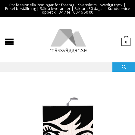
Professionella lösningar för företag | Svenskt miljövänligt tryck |
Enkel beställning | Säkra leveranser | Faktura 30 dagar | Kundservice
öppet kl. 8-17 tel. 08-16 50 00
0