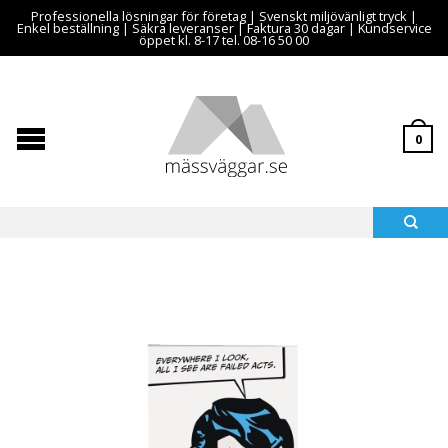
Professionella lösningar för företag | Svenskt miljövänligt tryck |
Enkel beställning | Säkra leveranser | Faktura 30 dagar | Kundservice
öppet kl. 8-17 tel. 08-16 50 00
0