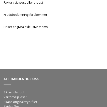
Faktura via post eller e-post
Kreditbedömning förekommer
Priser angivna exklusive moms
ATT HANDLA HOS OSS
Så handlar du!
Varför välja oss?
Skapa original/tryckfiler
Skicka filer