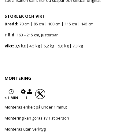
specifikation samt hur du skapar och skickar original.
STORLEK OCH VIKT
Bredd:
70 cm | 85 cm | 100 cm | 115 cm | 145 cm
Höjd:
163 – 215 cm, justerbar
Vikt:
3,9 kg | 4,5 kg | 5,2 kg | 5,8 kg | 7,3 kg
MONTERING
Monteras enkelt på under 1 minut
Montering kan göras av 1 st person
Monteras utan verktyg