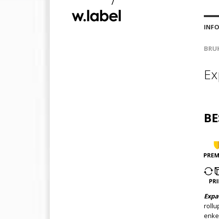
INF
BRU
Ex
BE
Expa
rollu
enke