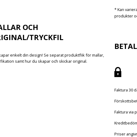
* Kan varier
produkter oc
ALLAR OCH
IGINAL/TRYCKFIL
BETA
apar enkelt din design! Se separat produktflik för mallar,
fikation samt hur du skapar och skickar original.
Faktura 30 d
Förskottsbet
Faktura via p
Kreditbedö
Priser angi