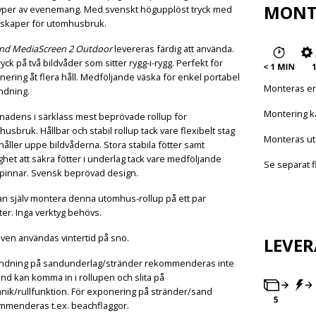
MONT
 typer av evenemang. Med svenskt högupplöst tryck med
skaper för utomhusbruk.
nd MediaScreen 2 Outdoor
levereras färdig att använda.
tryck på två bildvåder som sitter rygg-i-rygg. Perfekt för
ering åt flera håll. Medföljande väska för enkel portabel
Monteras en
ndning.
Montering k
nadens i särklass mest beprövade rollup för
usbruk. Hållbar och stabil rollup tack vare flexibelt stag
Monteras ut
åller uppe bildvåderna. Stora stabila fötter samt
ghet att säkra fötter i underlag tack vare medföljande
Se separat f
pinnar. Svensk beprövad design.
an själv montera denna utomhus-rollup på ett par
er. Inga verktyg behövs.
ven användas vintertid på snö.
LEVE
ndning på sandunderlag/stränder rekommenderas inte
nd kan komma in i rollupen och slita på
nik/rullfunktion. För exponering på stränder/sand
mmenderas t.ex.
beachflaggor.