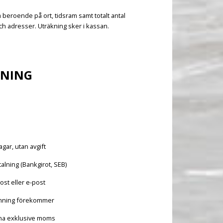
a beroende på ort, tidsram samt totalt antal
h adresser. Uträkning sker i kassan.
LNING
agar, utan avgift
alning (Bankgirot, SEB)
ost eller e-post
mning förekommer
vna exklusive moms