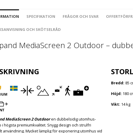
ORMATION
SPECIFIKATION
FRÅGOR OCH SVAR
OFFERTFÖRF
KSANVISNING OCH SKÖTSELRÅD
pand MediaScreen 2 Outdoor – dubbel
SKRIVNING
STORL
Bredd:
85 
Höjd:
180 c
Vikt:
14 kg
nd MediaScreen 2 Outdoor
en dubbelsidig utomhus-
p i högsta premiumkvalitet. Snygg design och strulfri
lt användning. Mycket lämplig för exponering utomhus vid