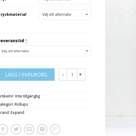
Tryckmaterial
Leveranstid
*
LÄGG I VARUKORG
rtikelnr:
Inte tillgänglig
ategori:
Rollups
Brand:
Expand