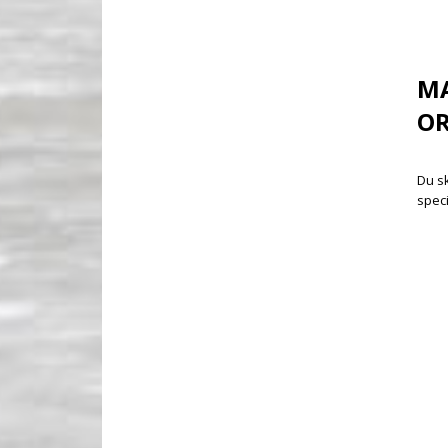
M
OR
Du sk
speci