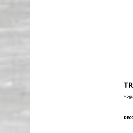
TR
Högup
DEC