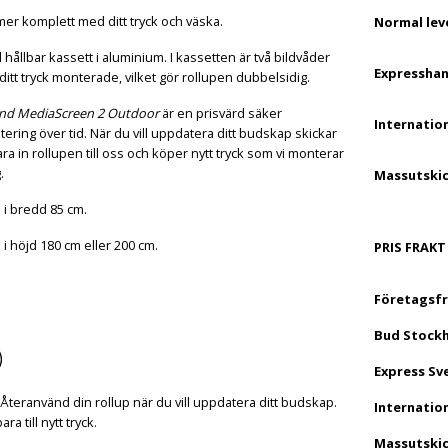
r komplett med ditt tryck och väska.
Normal lev
l hållbar kassett i aluminium. I kassetten är två bildvåder
Expresshan
itt tryck monterade, vilket gör rollupen dubbelsidig.
nd MediaScreen 2 Outdoor
är en prisvärd säker
Internation
tering över tid. När du vill uppdatera ditt budskap skickar
ra in rollupen till oss och köper nytt tryck som vi monterar
.
Massutskic
 i bredd 85 cm.
 i höjd 180 cm eller 200 cm.
PRIS FRAKT
Företagsfr
Bud Stock
Express Sv
 Återanvänd din rollup när du vill uppdatera ditt budskap.
Internation
ra till nytt tryck.
Massutskic