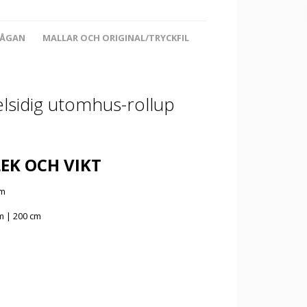
RÅGAN
MALLAR OCH ORIGINAL/TRYCKFIL
sidig utomhus-rollup
EK OCH VIKT
cm
m | 200 cm