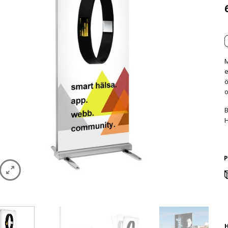
M
e
ö
o
B
H