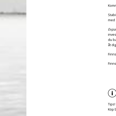
Komme
Stabi
med d
Expa
inves
du ba
åt dig
Finns
Finns
Tips!
Köp ba