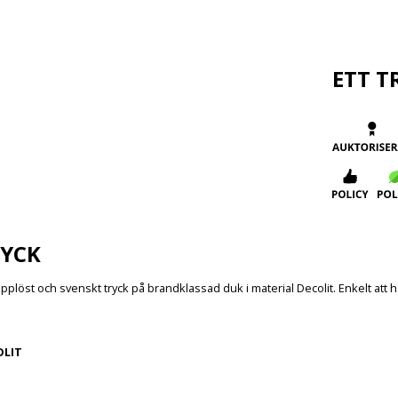
ETT T
YCK
plöst och svenskt tryck på brandklassad duk i material Decolit. Enkelt att hå
OLIT