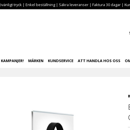
vänligt tryck | Enkel beställning | Säkra leveranser | Faktura 30 dagar | Kun
KAMPANJER!
MÄRKEN
KUNDSERVICE
ATT HANDLA HOS OSS
OM