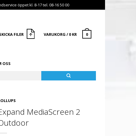
dservice öppet kl. 8-17 tel. 08-16 50 00
SKICKA FILER
VARUKORG
/
0
KR
0
 OSS
ROLLUPS
Expand MediaScreen 2
Outdoor