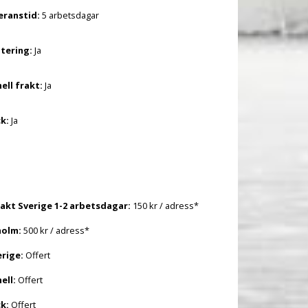
eranstid:
5 arbetsdagar
tering:
Ja
ell frakt:
Ja
k:
Ja
akt Sverige 1-2 arbetsdagar:
150 kr / adress*
holm:
500 kr / adress*
erige:
Offert
ell:
Offert
k:
Offert