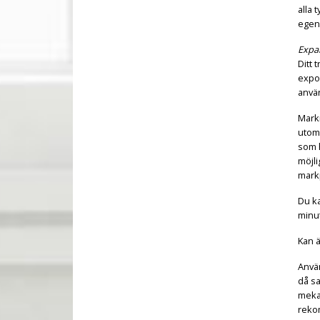
alla
egen
Expa
Ditt 
expon
anvä
Mark
utomh
som h
möjli
mark
Du k
minut
Kan ä
Anvä
då sa
meka
reko