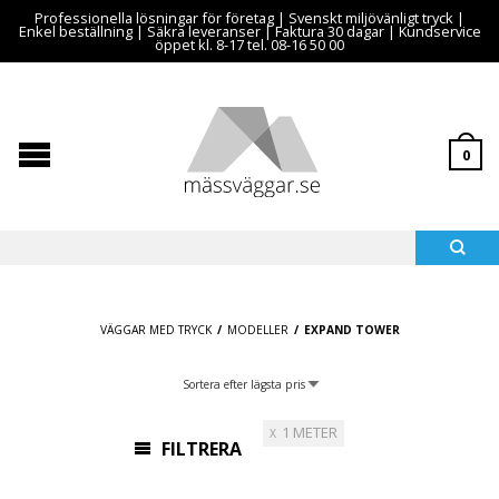
Professionella lösningar för företag | Svenskt miljövänligt tryck |
Enkel beställning | Säkra leveranser | Faktura 30 dagar | Kundservice
öppet kl. 8-17 tel. 08-16 50 00
0
VÄGGAR MED TRYCK
/
MODELLER
/
EXPAND TOWER
1 METER
FILTRERA