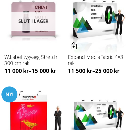
SLUT I LAGER
W.Label tygvägg Stretch
Expand MediaFabric 4×3
300 cm rak
rak
11 000
kr
–
15 000
kr
11 500
kr
–
25 000
kr
NY!