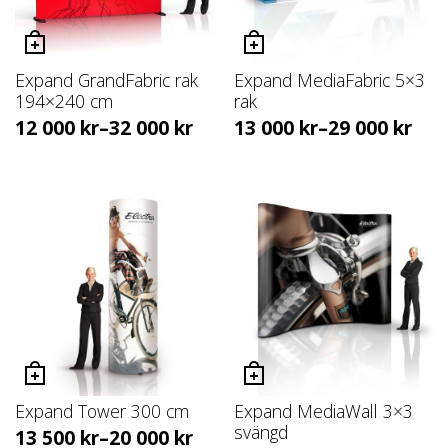
Expand GrandFabric rak
Expand MediaFabric 5×3
194×240 cm
rak
12 000
kr
–
32 000
kr
13 000
kr
–
29 000
kr
Expand Tower 300 cm
Expand MediaWall 3×3
svängd
13 500
kr
–
20 000
kr