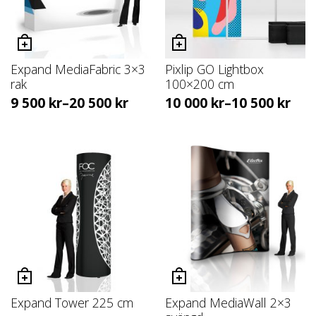
Expand MediaFabric 3×3
Pixlip GO Lightbox
rak
100×200 cm
9 500
kr
–
20 500
kr
10 000
kr
–
10 500
kr
Expand Tower 225 cm
Expand MediaWall 2×3