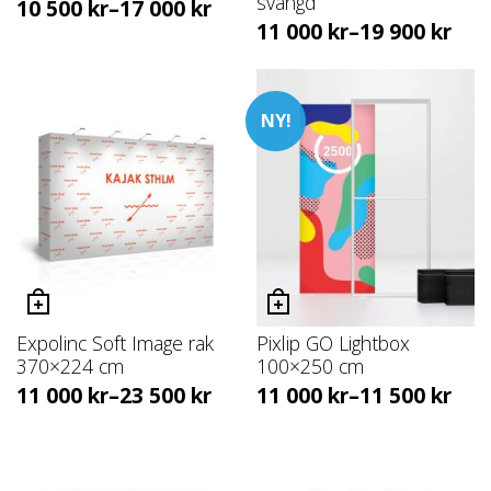
svängd
10 500
kr
–
17 000
kr
11 000
kr
–
19 900
kr
NY!
Expolinc Soft Image rak
Pixlip GO Lightbox
370×224 cm
100×250 cm
11 000
kr
–
23 500
kr
11 000
kr
–
11 500
kr