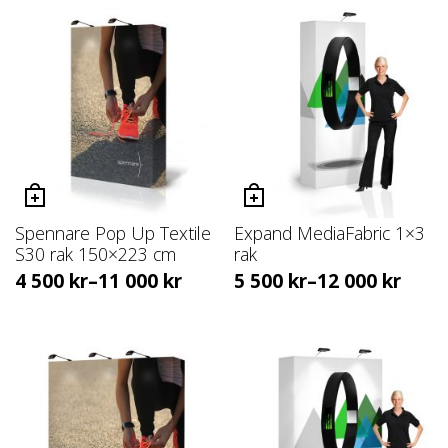
Spennare Pop Up Textile
Expand MediaFabric 1×3
S30 rak 150×223 cm
rak
4 500
kr
–
11 000
kr
5 500
kr
–
12 000
kr