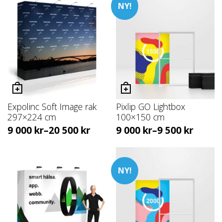
NY!
Expolinc Soft Image rak
Pixlip GO Lightbox
297×224 cm
100×150 cm
9 000
kr
–
20 500
kr
9 000
kr
–
9 500
kr
NY!