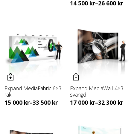
14 500
kr
–
26 600
kr
Expand MediaFabric 6×3
Expand MediaWall 4×3
rak
svängd
15 000
kr
–
33 500
kr
17 000
kr
–
32 300
kr