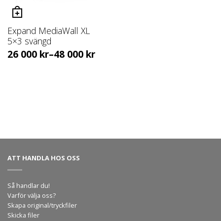
Expand MediaWall XL
5×3 svängd
26 000
kr
–
48 000
kr
ATT HANDLA HOS OSS
Så handlar du!
Varför välja oss?
Skapa original/tryckfiler
Skicka filer