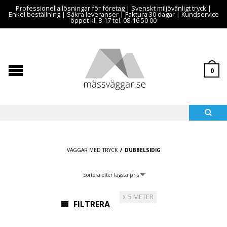
Professionella lösningar för företag | Svenskt miljövänligt tryck |
Enkel beställning | Säkra leveranser | Faktura 30 dagar | Kundservice
öppet kl. 8-17 tel. 08-16 50 00
0
VÄGGAR MED TRYCK
/
DUBBELSIDIG
5 METER
FILTRERA