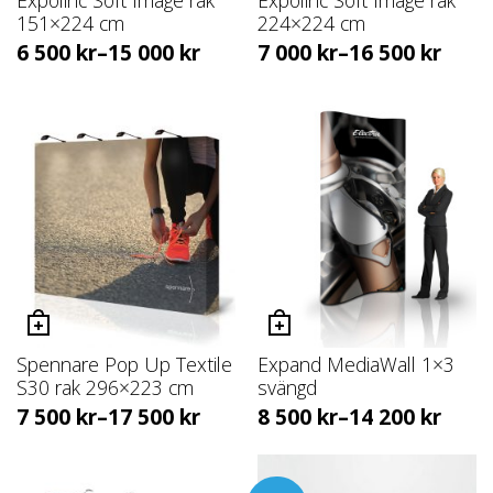
151×224 cm
224×224 cm
6 500
kr
–
15 000
kr
7 000
kr
–
16 500
kr
Spennare Pop Up Textile
Expand MediaWall 1×3
S30 rak 296×223 cm
svängd
7 500
kr
–
17 500
kr
8 500
kr
–
14 200
kr