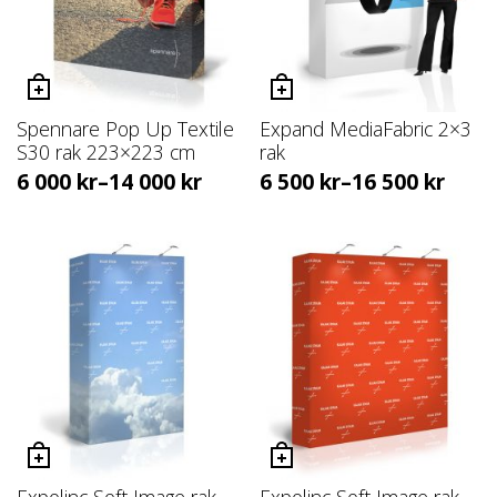
Spennare Pop Up Textile
Expand MediaFabric 2×3
S30 rak 223×223 cm
rak
6 000
kr
–
14 000
kr
6 500
kr
–
16 500
kr
Expolinc Soft Image rak
Expolinc Soft Image rak