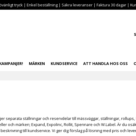
vänligt tryck | Enkel beställning | Säkra leveranser | Faktura 30 dagar | Kun
S
KAMPANJER!
MÄRKEN
KUNDSERVICE
ATT HANDLA HOS OSS
ljer separata ställningar och reservdelar till
mässväggar
,
ställningar
,
rollups
,
ller och märken;
Expand
,
Expolinc
,
Rollit
,
Spennare
och
W.Label
. Är du osä
 beskrivning till
kundservice
. Vi ger dig förslag på lösning med pris och leve