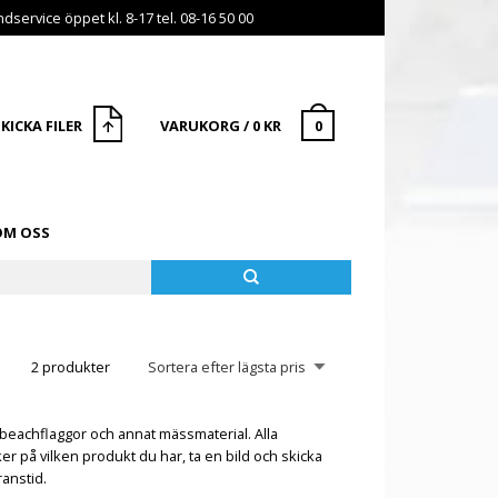
dservice öppet kl. 8-17 tel. 08-16 50 00
KICKA FILER
VARUKORG
/
0
KR
0
OM OSS
2 produkter
beachflaggor
och annat mässmaterial. Alla
ker på vilken produkt du har, ta en bild och skicka
ranstid.