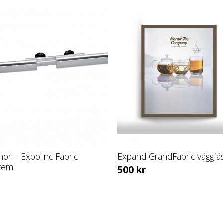
nor – Expolinc Fabric
Expand GrandFabric väggfä
tem
500
kr