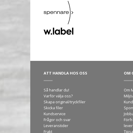
ATT HANDLA HOS OSS
OM 
Så handlar du!
Om M
Varför välja oss?
Miljö
Skapa original/tryckfiler
Kund
Skicka filer
Spon
Kundservice
Jobb
Frågor och svar
Förf
Leveranstider
leve
Frakt
Tips