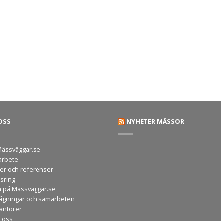
OSS
NYHETER MÄSSOR
ässväggar.se
arbete
er och referenser
sring
a på Mässväggar.se
rågningar och samarbeten
rantörer
a oss