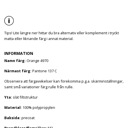
Tips! Lite längre ner hittar du bra alternativ eller komplement i tryckt
matta eller liknande färg i annat material.
INFORMATION
Namn färg:
Orange 4970
Närmast färg:
Pantone 137 C
Observera att färgavvikelser kan förekomma p.g.a. skärminställningar,
samt små variationer färg rulle från rulle.
Yta:
slät filtstruktur
Material:
100% polypropylen
Baksida:
precoat
Brandklass/flamsäker:
M3