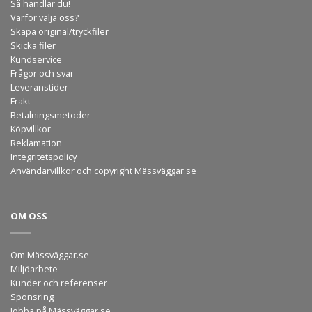
Så handlar du!
Varför välja oss?
Skapa original/tryckfiler
Skicka filer
Kundservice
Frågor och svar
Leveranstider
Frakt
Betalningsmetoder
Köpvillkor
Reklamation
Integritetspolicy
Användarvillkor och copyright Mässväggar.se
OM OSS
Om Mässväggar.se
Miljöarbete
Kunder och referenser
Sponsring
Jobba på Mässväggar.se