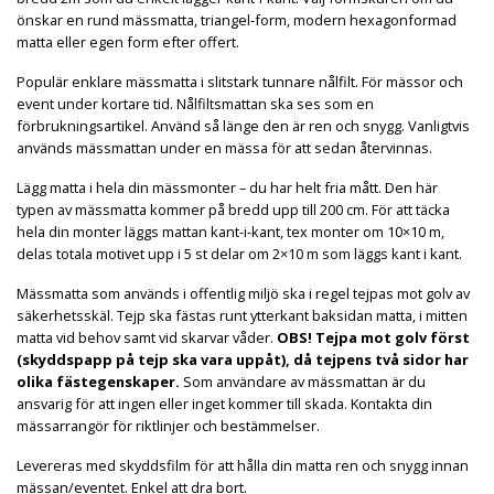
önskar en rund mässmatta, triangel-form, modern hexagonformad
matta eller egen form efter offert.
Populär enklare mässmatta i slitstark tunnare nålfilt. För mässor och
event under kortare tid. Nålfiltsmattan ska ses som en
förbrukningsartikel. Använd så länge den är ren och snygg. Vanligtvis
används mässmattan under en mässa för att sedan återvinnas.
Lägg matta i hela din mässmonter – du har helt fria mått. Den här
typen av mässmatta kommer på bredd upp till 200 cm. För att täcka
hela din monter läggs mattan kant-i-kant, tex monter om 10×10 m,
delas totala motivet upp i 5 st delar om 2×10 m som läggs kant i kant.
Mässmatta som används i offentlig miljö ska i regel tejpas mot golv av
säkerhetsskäl. Tejp ska fästas runt ytterkant baksidan matta, i mitten
matta vid behov samt vid skarvar våder.
OBS! Tejpa mot golv först
(skyddspapp på tejp ska vara uppåt), då tejpens två sidor har
olika fästegenskaper.
Som användare av mässmattan är du
ansvarig för att ingen eller inget kommer till skada. Kontakta din
mässarrangör för riktlinjer och bestämmelser.
Levereras med skyddsfilm för att hålla din matta ren och snygg innan
mässan/eventet. Enkel att dra bort.