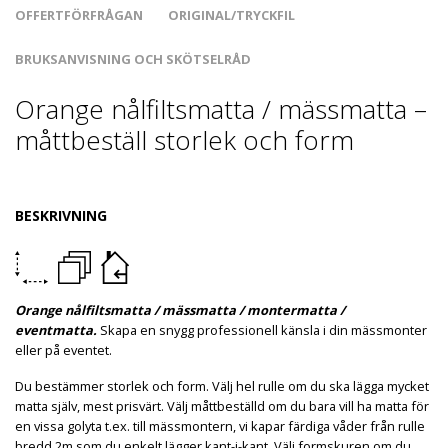
OFFERTFÖRFRÅGAN
ORIGINAL/TRYCKFIL
BRUKSANVISNING OCH SKÖTSELRÅD
Orange nålfiltsmatta / mässmatta –
måttbeställ storlek och form
BESKRIVNING
Orange nålfiltsmatta / mässmatta / montermatta /
eventmatta.
Skapa en snygg professionell känsla i din mässmonter
eller på eventet.
Du bestämmer storlek och form. Välj hel rulle om du ska lägga mycket
matta själv, mest prisvärt. Välj måttbeställd om du bara vill ha matta för
en vissa golyta t.ex. till mässmontern, vi kapar färdiga våder från rulle
bredd 2m som du enkelt lägger kant-i-kant. Välj formskuren om du