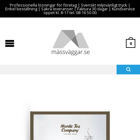
Professionella lösningar för företag | Svenskt miljövänligt tryck |
Enkel beställning | Säkra leveranser | Faktura 30 dagar | Kundservice
öppet kl. 8-17 tel. 08-16 50 00
0