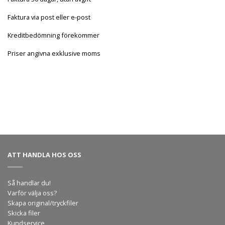
Faktura via post eller e-post
Kreditbedömning förekommer
Priser angivna exklusive moms
ATT HANDLA HOS OSS
Så handlar du!
Varför välja oss?
Skapa original/tryckfiler
Skicka filer
Kundservice